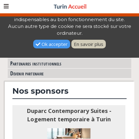
Nous n'utilisons que des cookies techniques
indispensables au bon fonctionnement du site.
> Partenariats >
Nos sponsors
Aucun autre type de cookie ne sera stocké sur votre
ordinateur.
NOS SPONSORS
Nos sponsors
Ok accepter
En savoir plus
Partenaires commerciaux
Partenaires institutionnels
Devenir partenaire
Nos sponsors
Duparc Contemporary Suites -
Logement temporaire à Turin